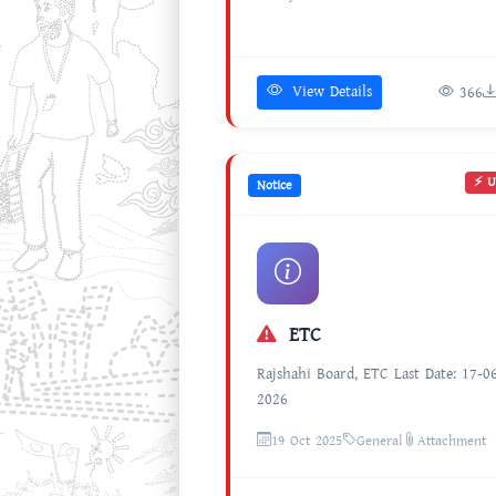
View Details
366
⚡ U
Notice
ETC
Rajshahi Board, ETC Last Date: 17-0
2026
19 Oct 2025
General
Attachment