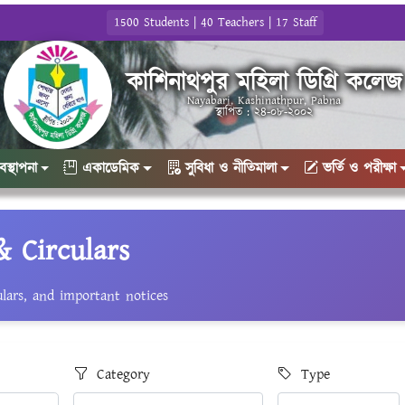
1500 Students | 40 Teachers | 17 Staff
কাশিনাথপুর মহিলা ডিগ্রি কলেজ
Nayabari, Kashinathpur, Pabna
স্থাপিত : ২৪-০৮-২০০২
যবস্থাপনা
একাডেমিক
সুবিধা ও নীতিমালা
ভর্তি ও পরীক্ষা
& Circulars
lars, and important notices
Category
Type