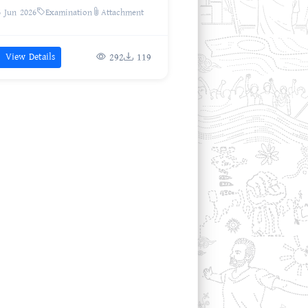
6 Jun 2026
Examination
Attachment
View Details
292
119