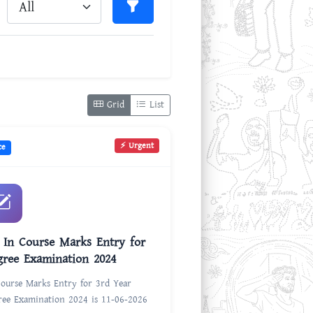
Grid
List
⚡ Urgent
ce
se Marks Entry for
gree Examination 2024
Course Marks Entry for 3rd Year
ree Examination 2024 is 11-06-2026