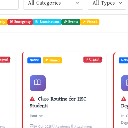
rity
🚨 Emergency
📝 Examinations
🎉 Events
📌 Pinned
rgent
⚡ Urgent
Notice
Pinned
Noti
Class Routine for HSC
In Cour
Students
De
Routine
In 
Deg
ent
19 Oct 2025
Academic
Attachment